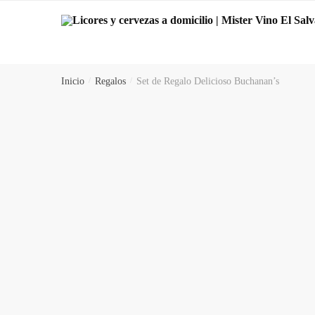
Skip
Skip
to
to
navigation
content
Inicio
/
Regalos
/
Set de Regalo Delicioso Buchanan’s