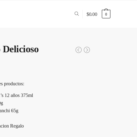
$
0.00
0
 Delicioso
es productos:
’s 12 años 375ml
0g
anchi 65g
cion Regalo